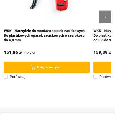
WKK - Narzędzie do montażu opasek zaciskowych -
WKK - Narzęd
Do plastikowych opasek zaciskowych o szerokości
Do plastikow
do 4,8 mm
od 3,6 do 9,
151,86 zł
159,89 zł
bez VAT
b
Dodaj do koszyka
Porównaj
Porównaj