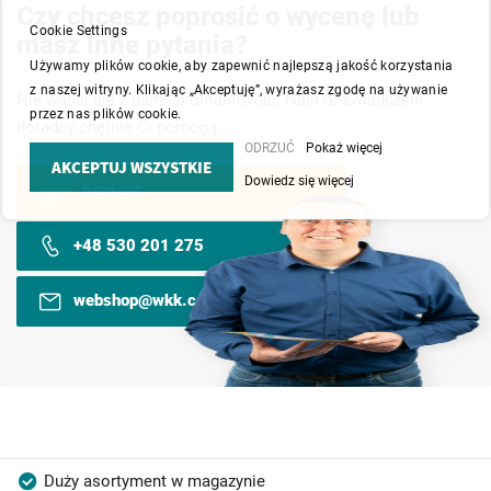
Czy chcesz poprosić o wycenę lub
Cookie Settings
masz inne pytania?
Używamy plików cookie, aby zapewnić najlepszą jakość korzystania
z naszej witryny. Klikając „Akceptuję”, wyrażasz zgodę na używanie
Nie wahaj się z nami skontaktować. Nasi doświadczeni
przez nas plików cookie.
doradcy chętnie Ci pomogą.
ODRZUĆ
Pokaż więcej
AKCEPTUJ WSZYSTKIE
Dowiedz się więcej
Kontakt
+48 530 201 275
webshop@wkk.com.pl
Duży asortyment w magazynie