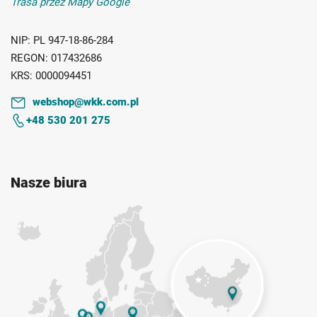
Trasa przez Mapy Google
NIP:
PL 947-18-86-284
REGON:
017432686
KRS:
0000094451
webshop@wkk.com.pl
+48 530 201 275
Nasze biura