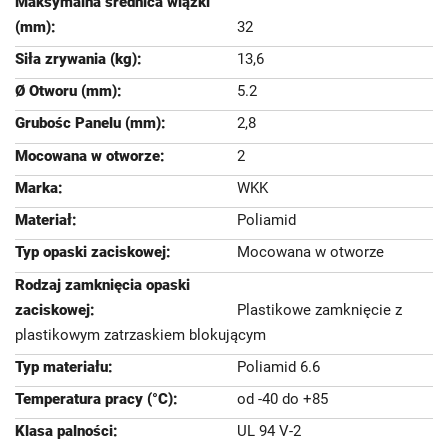
32
13,6
5.2
2,8
2
WKK
Poliamid
Mocowana w otworze
Plastikowe zamknięcie z
plastikowym zatrzaskiem blokującym
Poliamid 6.6
od -40 do +85
UL 94 V-2