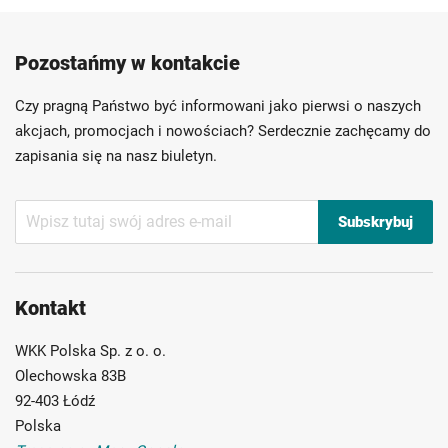
Produkty wysokiej jakości
Konkurencyjne ceny
Pozostańmy w kontakcie
Szybka dostawa
Indywidualni doradcy
Ponad 40 lat doświadczenia
Czy pragną Państwo być informowani jako pierwsi o naszych
Możliwość własnego etykietowania
akcjach, promocjach i nowościach? Serdecznie zachęcamy do
zapisania się na nasz biuletyn.
Subskrybuj
Subskrybuj
nasz
newsletter:
Kontakt
WKK Polska Sp. z o. o.
Olechowska 83B
92-403 Łódź
Polska