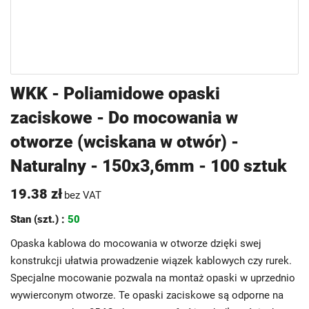
Przejdź
WKK - Poliamidowe opaski
na
zaciskowe - Do mocowania w
początek
galerii
otworze (wciskana w otwór) -
Naturalny - 150x3,6mm - 100 sztuk
19.38 zł
bez VAT
Stan (szt.) :
50
Opaska kablowa do mocowania w otworze dzięki swej
konstrukcji ułatwia prowadzenie wiązek kablowych czy rurek.
Specjalne mocowanie pozwala na montaż opaski w uprzednio
wywierconym otworze. Te opaski zaciskowe są odporne na