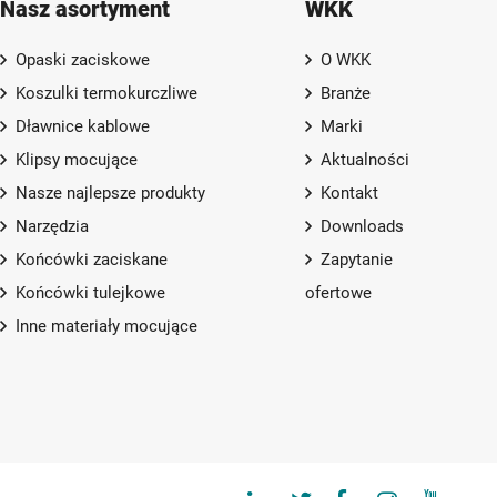
Nasz asortyment
WKK
Opaski zaciskowe
O WKK
Koszulki termokurczliwe
Branże
Dławnice kablowe
Marki
Klipsy mocujące
Aktualności
Nasze najlepsze produkty
Kontakt
Narzędzia
Downloads
Końcówki zaciskane
Zapytanie
Końcówki tulejkowe
ofertowe
Inne materiały mocujące