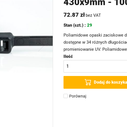
430x9mm - 100
72.87 zł
bez VAT
Stan (szt.) :
29
Poliamidowe opaski zaciskowe d
dostępne w 34 różnych długościac
promieniowanie UV. Poliamidowe 
Ilość
Dodaj do koszyk
Porównaj