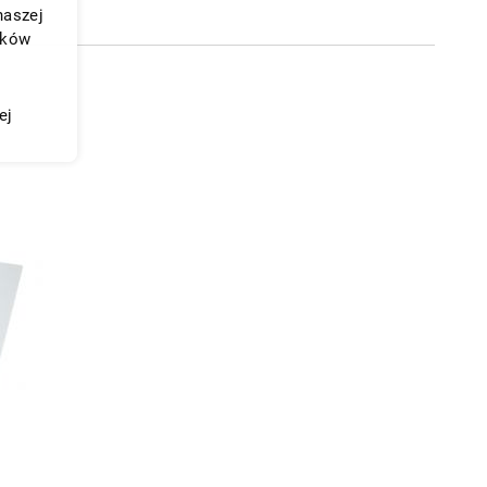
naszej
ików
ej