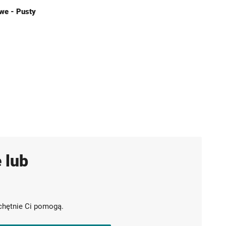
we - Pusty
 lub
chętnie Ci pomogą.