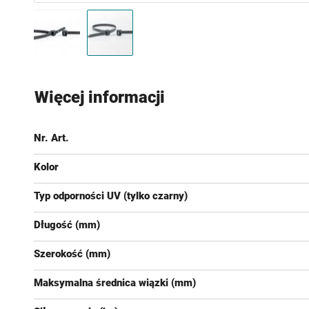
Przejdź
na
Więcej informacji
początek
galerii
Nr. Art.
Kolor
Typ odporności UV (tylko czarny)
Długość (mm)
Szerokość (mm)
Maksymalna średnica wiązki (mm)