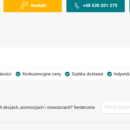
Kontakt
+48 530 201 275
akości
Konkurencyjne ceny
Szybka dostawa
Indywidu
Subskrybuj
h akcjach, promocjach i nowościach? Serdecznie
nasz
newsletter: