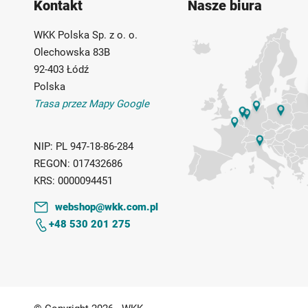
Kontakt
Nasze biura
WKK Polska Sp. z o. o.
Olechowska 83B
92-403 Łódź
Polska
Trasa przez Mapy Google
NIP:
PL 947-18-86-284
REGON:
017432686
KRS:
0000094451
webshop@wkk.com.pl
+48 530 201 275