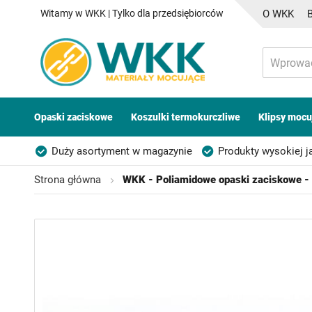
Witamy w WKK | Tylko dla przedsiębiorców
O WKK
Opaski zaciskowe
Koszulki termokurczliwe
Klipsy mocu
Duży asortyment w magazynie
Produkty wysokiej j
Możliwość własnego etykietowania
Strona główna
WKK - Poliamidowe opaski zaciskowe - 
Przejdź
na
koniec
galerii