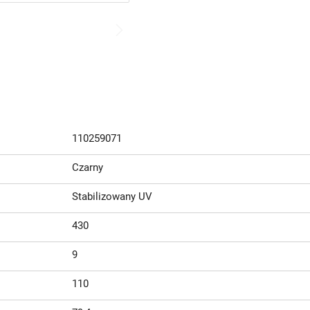
110259071
Czarny
Stabilizowany UV
430
9
110