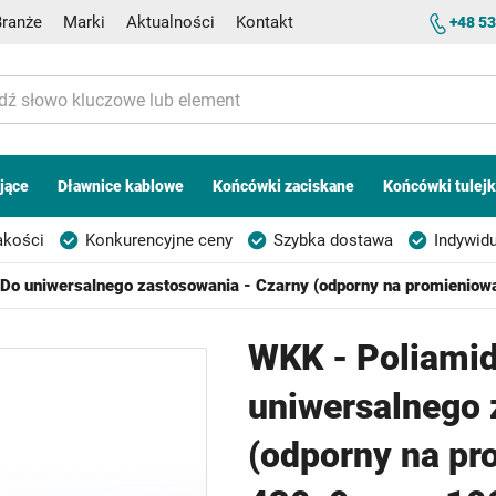
Branże
Marki
Aktualności
Kontakt
+48 53
jące
Dławnice kablowe
Końcówki zaciskane
Końcówki tulej
akości
Konkurencyjne ceny
Szybka dostawa
Indywidu
Do uniwersalnego zastosowania - Czarny (odporny na promieniow
WKK - Poliamid
uniwersalnego 
(odporny na pr