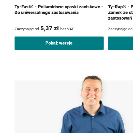
Ty-Fast® - Poliamidowe opaski zaciskowe -
Ty-Rap® - P
Do uniwersalnego zastosowania
Zamek ze sta
zastosowań 
5,37 zł
Zaczynając od
bez VAT
Zaczynając od
Pokaż wersje