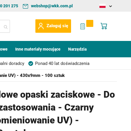
0 201 275
webshop@wkk.com.pl
Change
language
My Quote
Mój koszyk
Zaloguj się
kowe
Inne materiały mocujące
Narzędzia
alni doradcy
Ponad 40 lat doświadczenia
anie UV) - 430x9mm - 100 sztuk
owe opaski zaciskowe - Do
zastosowania - Czarny
omieniowanie UV) -