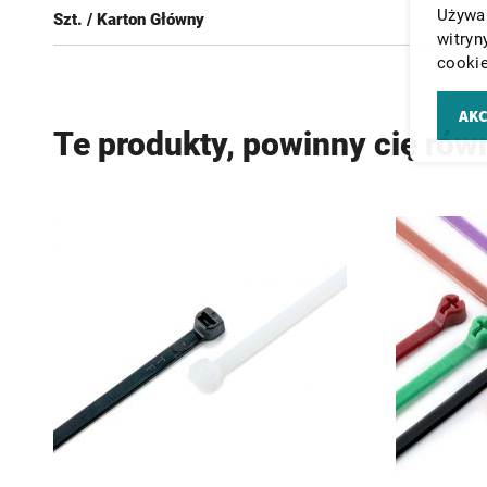
Używam
Szt. / Karton Główny
witryn
cookie
AKC
Te produkty, powinny cię rów