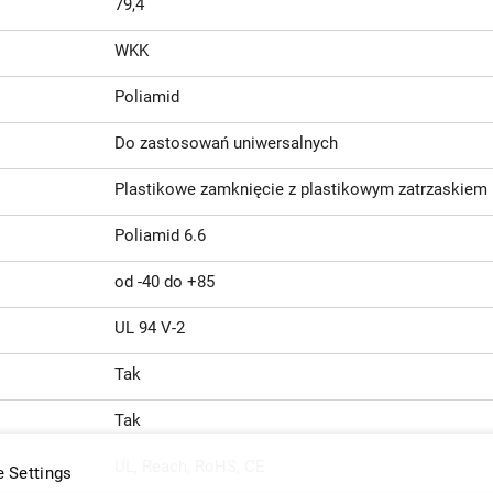
79,4
WKK
Poliamid
Do zastosowań uniwersalnych
Plastikowe zamknięcie z plastikowym zatrzaskiem
Poliamid 6.6
od -40 do +85
UL 94 V-2
Tak
Tak
UL, Reach, RoHS, CE
 Settings