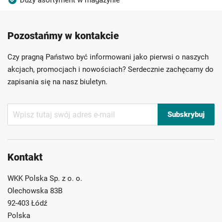
Duży asortyment w magazynie
Produkty wysokiej jakości
Konkurencyjne ceny
Pozostańmy w kontakcie
Szybka dostawa
Indywidualni doradcy
Ponad 40 lat doświadczenia
Czy pragną Państwo być informowani jako pierwsi o naszych
Możliwość własnego etykietowania
akcjach, promocjach i nowościach? Serdecznie zachęcamy do
zapisania się na nasz biuletyn.
Subskrybuj
Subskrybuj
nasz
newsletter:
Kontakt
WKK Polska Sp. z o. o.
Olechowska 83B
92-403 Łódź
Polska