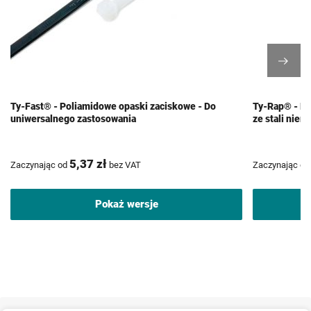
Ty-Fast® - Poliamidowe opaski zaciskowe - Do
Ty-Rap® - Po
uniwersalnego zastosowania
ze stali nie
5,37 zł
Zaczynając od
bez VAT
Zaczynając od
Pokaż wersje