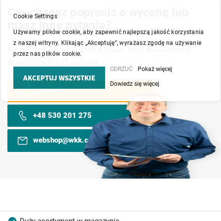
Czy chcesz poprosić o wycenę lub
Cookie Settings
masz inne pytania?
Używamy plików cookie, aby zapewnić najlepszą jakość korzystania
z naszej witryny. Klikając „Akceptuję”, wyrażasz zgodę na używanie
Nie wahaj się z nami skontaktować. Nasi doświadczeni
przez nas plików cookie.
doradcy chętnie Ci pomogą.
ODRZUĆ
Pokaż więcej
AKCEPTUJ WSZYSTKIE
Dowiedz się więcej
Kontakt
+48 530 201 275
webshop@wkk.com.pl