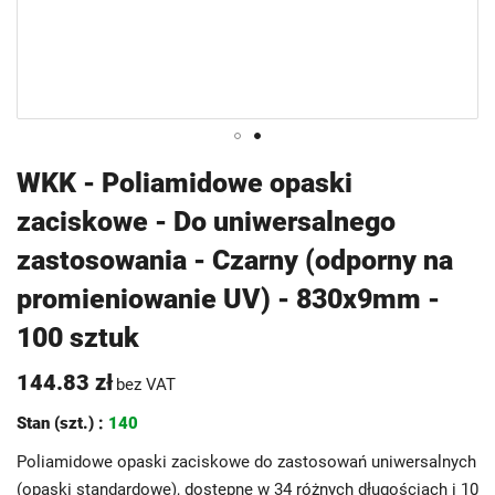
Przejdź
WKK - Poliamidowe opaski
na
zaciskowe - Do uniwersalnego
początek
galerii
zastosowania - Czarny (odporny na
promieniowanie UV) - 830x9mm -
100 sztuk
144.83 zł
bez VAT
Stan (szt.) :
140
Poliamidowe opaski zaciskowe do zastosowań uniwersalnych
(opaski standardowe), dostępne w 34 różnych długościach i 10