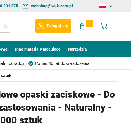
0 201 275
webshop@wkk.com.pl
Change
language
My Quote
Mój koszyk
Zaloguj się
kowe
Inne materiały mocujące
Narzędzia
alni doradcy
Ponad 40 lat doświadczenia
 sztuk
owe opaski zaciskowe - Do
zastosowania - Naturalny -
000 sztuk