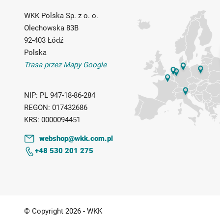
WKK Polska Sp. z o. o.
Olechowska 83B
92-403 Łódź
Polska
Trasa przez Mapy Google
NIP:
PL 947-18-86-284
REGON:
017432686
KRS:
0000094451
webshop@wkk.com.pl
+48 530 201 275
© Copyright 2026 - WKK