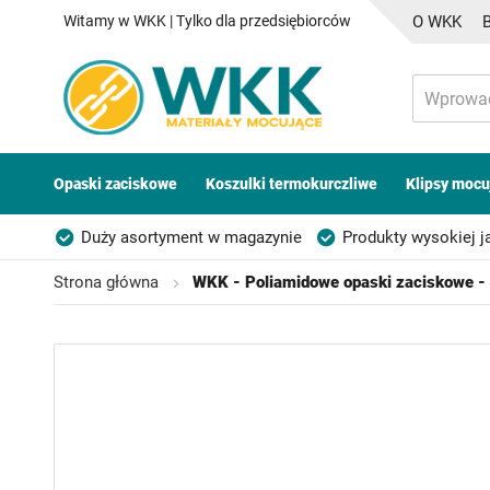
Witamy w WKK | Tylko dla przedsiębiorców
O WKK
Opaski zaciskowe
Koszulki termokurczliwe
Klipsy mocu
Duży asortyment w magazynie
Produkty wysokiej j
Możliwość własnego etykietowania
Strona główna
WKK - Poliamidowe opaski zaciskowe -
Przejdź
na
koniec
galerii