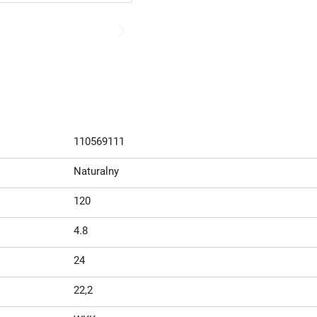
110569111
Naturalny
120
4.8
24
22,2