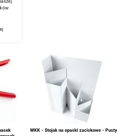
naszej
ików
ej
pasek
WKK - Stojak na opaski zaciskowe - Pusty