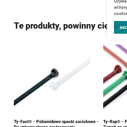
Używam
witryn
cookie
Te produkty, powinny cię rów
AKC
Ty-Fast® - Poliamidowe opaski zaciskowe -
Ty-Rap® - P