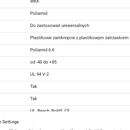
WKK
Poliamid
Do zastosowań uniwersalnych
Plastikowe zamknięcie z plastikowym zatrzaskiem
Poliamid 6.6
od -40 do +85
UL 94 V-2
Tak
Tak
UL, Reach, RoHS, CE
 Settings
25