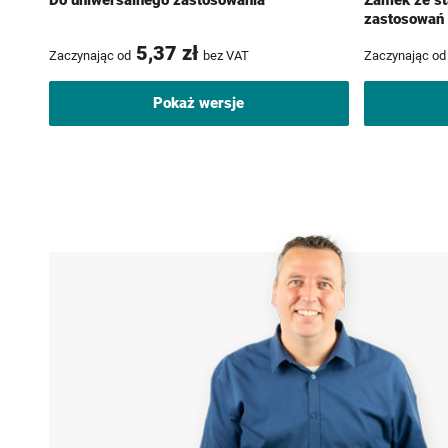
Do uniwersalnego zastosowania
Zamek ze sta
zastosowań 
5,37 zł
Zaczynając od
bez VAT
Zaczynając od
Pokaż wersje