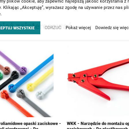
y plików cookie, aby zapewnić najlepszą jakość korzystania z 
y. Klikając „Akceptuję”, wyrażasz zgodę na używanie przez nas pl
.
nież zainteresować
EPTUJ WSZYSTKIE
ODRZUĆ
Pokaż więcej
Dowiedz się więc
oliamidowe opaski zaciskowe -
WKK - Narzędzie do montażu o