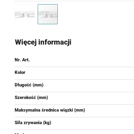
Przejdź
na
Więcej informacji
początek
galerii
Nr. Art.
Kolor
Długość (mm)
Szerokość (mm)
Maksymalna średnica wiązki (mm)
Siła zrywania (kg)