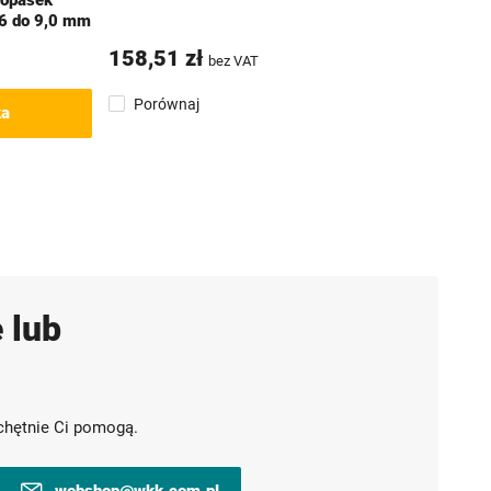
 opasek
,6 do 9,0 mm
158,51 zł
bez VAT
Porównaj
ka
 lub
chętnie Ci pomogą.
webshop@wkk.com.pl