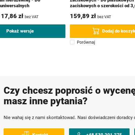
li nierdzewnej - Do
zaciskowych - Do plastikowych
uniwersalnych
zaciskowych o szerokości od 3
17,86 zł
159,89 zł
bez VAT
bez VAT
Pokaż wersje
Dodaj do koszy
Porównaj
Czy chcesz poprosić o wycenę
masz inne pytania?
Nie wahaj się z nami skontaktować. Nasi doświadczeni doradcy 
Kontakt
+48 530 201 275