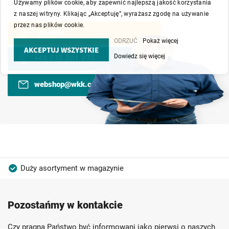
doradcy chętnie Ci pomogą.
Używamy plików cookie, aby zapewnić najlepszą jakość korzystania
z naszej witryny. Klikając „Akceptuję”, wyrażasz zgodę na używanie
przez nas plików cookie.
Kontakt
ODRZUĆ
Pokaż więcej
AKCEPTUJ WSZYSTKIE
Dowiedz się więcej
+48 530 201 275
webshop@wkk.com.pl
Duży asortyment w magazynie
Produkty wysokiej jakości
Konkurencyjne ceny
Pozostańmy w kontakcie
Szybka dostawa
Indywidualni doradcy
Ponad 40 lat doświadczenia
Czy pragną Państwo być informowani jako pierwsi o naszych