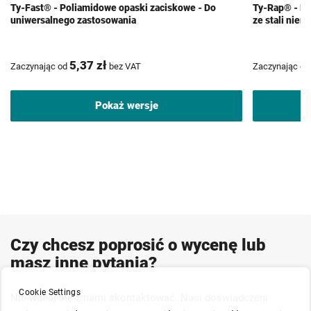
Ty-Fast® - Poliamidowe opaski zaciskowe - Do
Ty-Rap® - Po
uniwersalnego zastosowania
ze stali nie
5,37 zł
Zaczynając od
bez VAT
Zaczynając od
Pokaż wersje
Czy chcesz poprosić o wycenę lub
masz inne pytania?
Cookie Settings
Nie wahaj się z nami skontaktować. Nasi doświadczeni