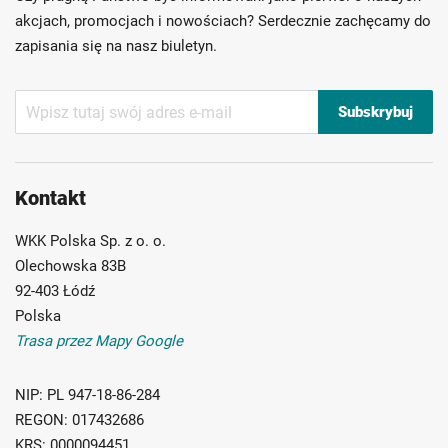
Możliwość własnego etykietowania
akcjach, promocjach i nowościach? Serdecznie zachęcamy do
zapisania się na nasz biuletyn.
Subskrybuj
Subskrybuj
nasz
newsletter:
Kontakt
WKK Polska Sp. z o. o.
Olechowska 83B
92-403 Łódź
Polska
Trasa przez Mapy Google
NIP:
PL 947-18-86-284
REGON:
017432686
KRS:
0000094451