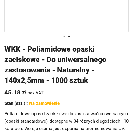
Przejdź
WKK - Poliamidowe opaski
na
zaciskowe - Do uniwersalnego
początek
galerii
zastosowania - Naturalny -
140x2,5mm - 1000 sztuk
45.18 zł
bez VAT
Stan (szt.) :
Na zamówienie
Poliamidowe opaski zaciskowe do zastosowań uniwersalnych
(opaski standardowe), dostępne w 34 różnych długościach i 10
kolorach. Wersja czarna jest odporna na promieniowanie UV.