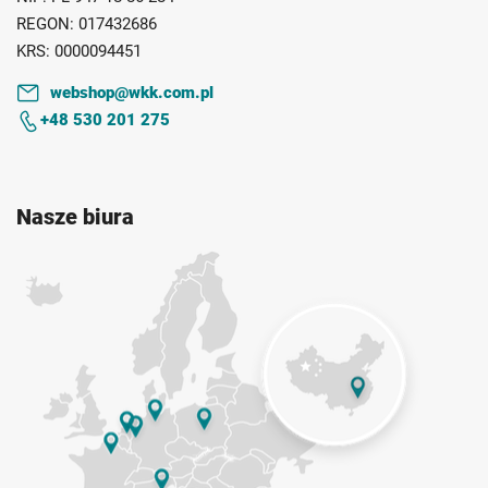
REGON:
017432686
KRS:
0000094451
webshop@wkk.com.pl
+48 530 201 275
Nasze biura