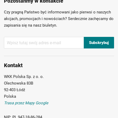
Pozostańmy w kontakcie
Szybka dostawa
Indywidualni doradcy
Ponad 40 lat doświadczenia
Czy pragną Państwo być informowani jako pierwsi o naszych
Możliwość własnego etykietowania
akcjach, promocjach i nowościach? Serdecznie zachęcamy do
zapisania się na nasz biuletyn.
Subskrybuj
Subskrybuj
nasz
newsletter:
Kontakt
WKK Polska Sp. z o. o.
Olechowska 83B
92-403 Łódź
Polska
Trasa przez Mapy Google
NIP:
PL 947-18-86-284