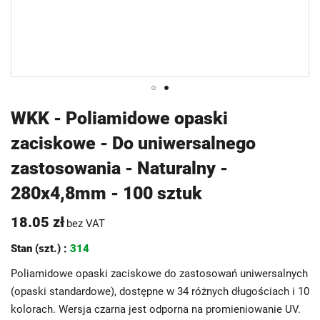
Przejdź
WKK - Poliamidowe opaski
na
zaciskowe - Do uniwersalnego
początek
galerii
zastosowania - Naturalny -
280x4,8mm - 100 sztuk
18.05 zł
bez VAT
Stan (szt.) :
314
Poliamidowe opaski zaciskowe do zastosowań uniwersalnych
(opaski standardowe), dostępne w 34 różnych długościach i 10
kolorach. Wersja czarna jest odporna na promieniowanie UV.