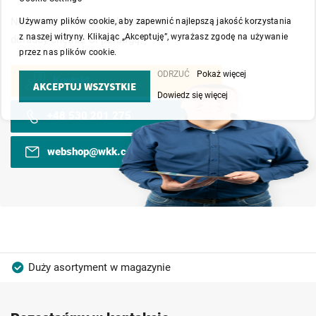
Nie wahaj się z nami skontaktować. Nasi doświadczeni
Używamy plików cookie, aby zapewnić najlepszą jakość korzystania
z naszej witryny. Klikając „Akceptuję”, wyrażasz zgodę na używanie
doradcy chętnie Ci pomogą.
przez nas plików cookie.
ODRZUĆ
Pokaż więcej
Kontakt
AKCEPTUJ WSZYSTKIE
Dowiedz się więcej
+48 530 201 275
webshop@wkk.com.pl
Duży asortyment w magazynie
Produkty wysokiej jakości
Konkurencyjne ceny