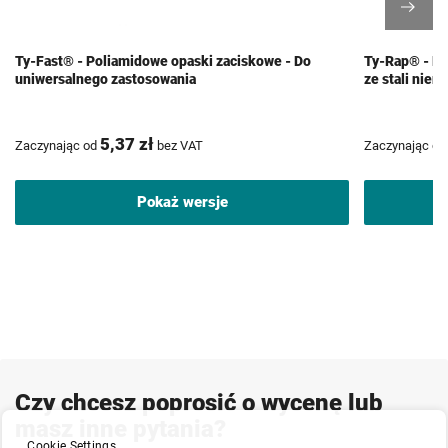
Ty-Fast® - Poliamidowe opaski zaciskowe - Do
Ty-Rap® - Po
uniwersalnego zastosowania
ze stali nie
5,37 zł
Zaczynając od
bez VAT
Zaczynając od
Pokaż wersje
Czy chcesz poprosić o wycenę lub
masz inne pytania?
Cookie Settings