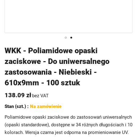
Przejdź
WKK - Poliamidowe opaski
na
zaciskowe - Do uniwersalnego
początek
galerii
zastosowania - Niebieski -
610x9mm - 100 sztuk
138.09 zł
bez VAT
Stan (szt.) :
Na zamówienie
Poliamidowe opaski zaciskowe do zastosowań uniwersalnych
(opaski standardowe), dostępne w 34 różnych długościach i 10
kolorach. Wersja czarna jest odporna na promieniowanie UV.