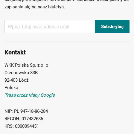
zapisania się na nasz biuletyn.
Subskrybuj
Subskrybuj
nasz
newsletter:
Kontakt
WKK Polska Sp. z o. o.
Olechowska 83B
92-403 Łódź
Polska
Trasa przez Mapy Google
NIP:
PL 947-18-86-284
REGON:
017432686
KRS:
0000094451