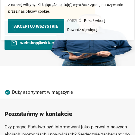
z naszej witryny. Klikając „Akceptuję”, wyrażasz zgodę na używanie
przez nas plików cookie.
Kontakt
ODRZUĆ
Pokaż więcej
AKCEPTUJ WSZYSTKIE
+48 530 201 275
Dowiedz się więcej
webshop@wkk.com.pl
Duży asortyment w magazynie
Produkty wysokiej jakości
Konkurencyjne ceny
Pozostańmy w kontakcie
Szybka dostawa
Indywidualni doradcy
Ponad 40 lat doświadczenia
Czy pragną Państwo być informowani jako pierwsi o naszych
Możliwość własnego etykietowania
akcjach, promocjach i nowościach? Serdecznie zachęcamy do