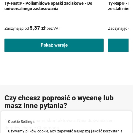
Ty-Fast® - Poliamidowe opaski zaciskowe - Do
Ty-Rap® - Po
uniwersalnego zastosowania
ze stali nie
5,37 zł
Zaczynając od
bez VAT
Zaczynając od
Pokaż wersje
Czy chcesz poprosić o wycenę lub
masz inne pytania?
Nie wahaj się z nami skontaktować. Nasi doświadczeni
Cookie Settings
doradcy chętnie Ci pomogą.
Używamy plików cookie, aby zapewnić najlepszą jakość korzystania