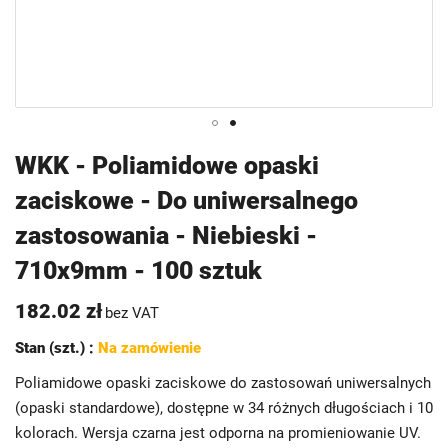
Przejdź
WKK - Poliamidowe opaski
na
zaciskowe - Do uniwersalnego
początek
galerii
zastosowania - Niebieski -
710x9mm - 100 sztuk
182.02 zł
bez VAT
Stan (szt.) :
Na zamówienie
Poliamidowe opaski zaciskowe do zastosowań uniwersalnych
(opaski standardowe), dostępne w 34 różnych długościach i 10
kolorach. Wersja czarna jest odporna na promieniowanie UV.