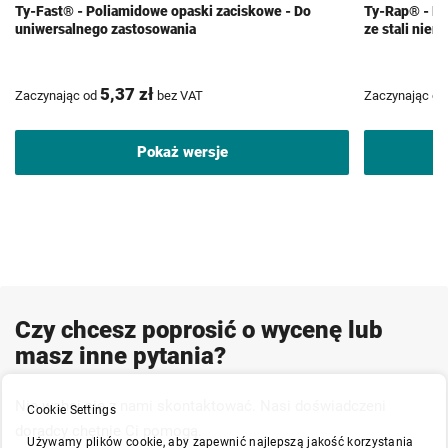
Ty-Fast® - Poliamidowe opaski zaciskowe - Do
Ty-Rap® - Po
uniwersalnego zastosowania
ze stali nie
5,37 zł
Zaczynając od
bez VAT
Zaczynając od
Pokaż wersje
Czy chcesz poprosić o wycenę lub
masz inne pytania?
Nie wahaj się z nami skontaktować. Nasi doświadczeni
Cookie Settings
doradcy chętnie Ci pomogą.
Używamy plików cookie, aby zapewnić najlepszą jakość korzystania