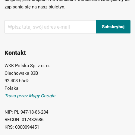
zapisania się na nasz biuletyn.
Subskrybuj
Subskrybuj
nasz
newsletter:
Kontakt
WKK Polska Sp. z o. o.
Olechowska 83B
92-403 Łódź
Polska
Trasa przez Mapy Google
NIP:
PL 947-18-86-284
REGON:
017432686
KRS:
0000094451