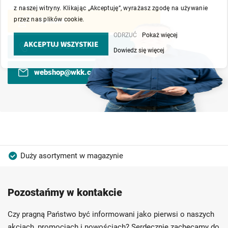
z naszej witryny. Klikając „Akceptuję”, wyrażasz zgodę na używanie
przez nas plików cookie.
Kontakt
ODRZUĆ
Pokaż więcej
AKCEPTUJ WSZYSTKIE
+48 530 201 275
Dowiedz się więcej
webshop@wkk.com.pl
Duży asortyment w magazynie
Produkty wysokiej jakości
Konkurencyjne ceny
Pozostańmy w kontakcie
Szybka dostawa
Indywidualni doradcy
Ponad 40 lat doświadczenia
Czy pragną Państwo być informowani jako pierwsi o naszych
Możliwość własnego etykietowania
akcjach, promocjach i nowościach? Serdecznie zachęcamy do