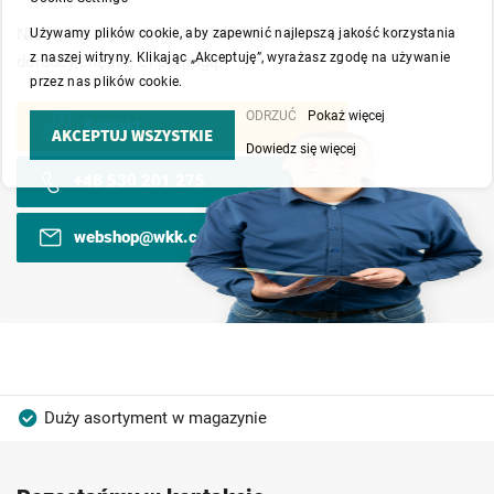
Nie wahaj się z nami skontaktować. Nasi doświadczeni
Używamy plików cookie, aby zapewnić najlepszą jakość korzystania
z naszej witryny. Klikając „Akceptuję”, wyrażasz zgodę na używanie
doradcy chętnie Ci pomogą.
przez nas plików cookie.
ODRZUĆ
Pokaż więcej
Kontakt
AKCEPTUJ WSZYSTKIE
Dowiedz się więcej
+48 530 201 275
webshop@wkk.com.pl
Duży asortyment w magazynie
Produkty wysokiej jakości
Konkurencyjne ceny