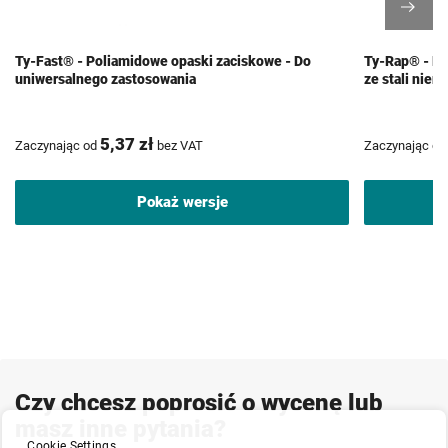
Ty-Fast® - Poliamidowe opaski zaciskowe - Do
Ty-Rap® - Po
uniwersalnego zastosowania
ze stali nie
5,37 zł
Zaczynając od
bez VAT
Zaczynając od
Pokaż wersje
Czy chcesz poprosić o wycenę lub
masz inne pytania?
Cookie Settings