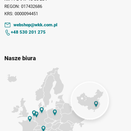
REGON:
017432686
KRS:
0000094451
webshop@wkk.com.pl
+48 530 201 275
Nasze biura