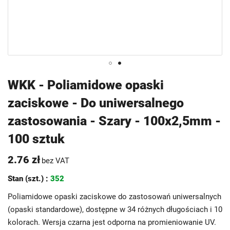
Przejdź
WKK - Poliamidowe opaski
na
zaciskowe - Do uniwersalnego
początek
galerii
zastosowania - Szary - 100x2,5mm -
100 sztuk
2.76 zł
bez VAT
Stan (szt.) :
352
Poliamidowe opaski zaciskowe do zastosowań uniwersalnych
(opaski standardowe), dostępne w 34 różnych długościach i 10
kolorach. Wersja czarna jest odporna na promieniowanie UV.