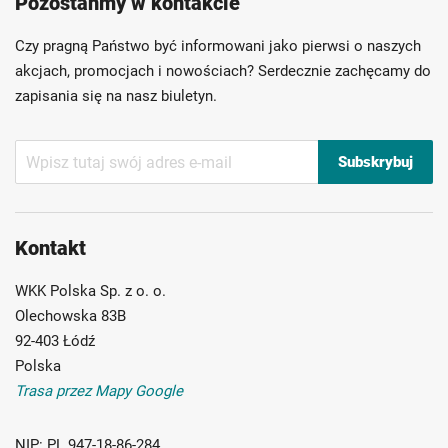
Pozostańmy w kontakcie
Szybka dostawa
Indywidualni doradcy
Ponad 40 lat doświadczenia
Czy pragną Państwo być informowani jako pierwsi o naszych
Możliwość własnego etykietowania
akcjach, promocjach i nowościach? Serdecznie zachęcamy do
zapisania się na nasz biuletyn.
Subskrybuj
Subskrybuj
nasz
newsletter:
Kontakt
WKK Polska Sp. z o. o.
Olechowska 83B
92-403 Łódź
Polska
Trasa przez Mapy Google
NIP:
PL 947-18-86-284