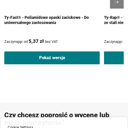
Ty-Fast® - Poliamidowe opaski zaciskowe - Do
Ty-Rap® - Po
uniwersalnego zastosowania
ze stali nie
5,37 zł
Zaczynając od
bez VAT
Zaczynając od
Pokaż wersje
Czy chcesz poprosić o wycenę lub
masz inne pytania?
Cookie Settings