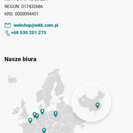
REGON:
017432686
KRS:
0000094451
webshop@wkk.com.pl
+48 530 201 275
Nasze biura