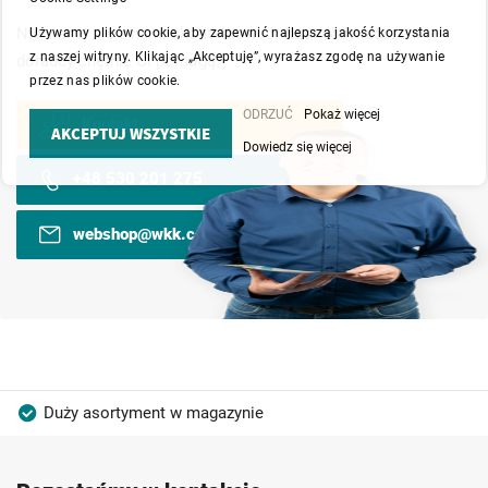
Nie wahaj się z nami skontaktować. Nasi doświadczeni
Używamy plików cookie, aby zapewnić najlepszą jakość korzystania
z naszej witryny. Klikając „Akceptuję”, wyrażasz zgodę na używanie
doradcy chętnie Ci pomogą.
przez nas plików cookie.
ODRZUĆ
Pokaż więcej
Kontakt
AKCEPTUJ WSZYSTKIE
Dowiedz się więcej
+48 530 201 275
webshop@wkk.com.pl
Duży asortyment w magazynie
Produkty wysokiej jakości
Konkurencyjne ceny