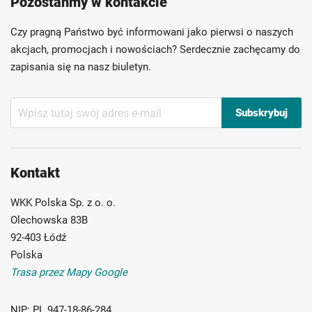
Pozostańmy w kontakcie
Szybka dostawa
Indywidualni doradcy
Ponad 40 lat doświadczenia
Czy pragną Państwo być informowani jako pierwsi o naszych
Możliwość własnego etykietowania
akcjach, promocjach i nowościach? Serdecznie zachęcamy do
zapisania się na nasz biuletyn.
Subskrybuj
Subskrybuj
nasz
newsletter:
Kontakt
WKK Polska Sp. z o. o.
Olechowska 83B
92-403 Łódź
Polska
Trasa przez Mapy Google
NIP:
PL 947-18-86-284