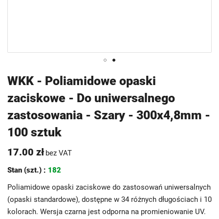
Przejdź
WKK - Poliamidowe opaski
na
zaciskowe - Do uniwersalnego
początek
galerii
zastosowania - Szary - 300x4,8mm -
100 sztuk
17.00 zł
bez VAT
Stan (szt.) :
182
Poliamidowe opaski zaciskowe do zastosowań uniwersalnych
(opaski standardowe), dostępne w 34 różnych długościach i 10
kolorach. Wersja czarna jest odporna na promieniowanie UV.