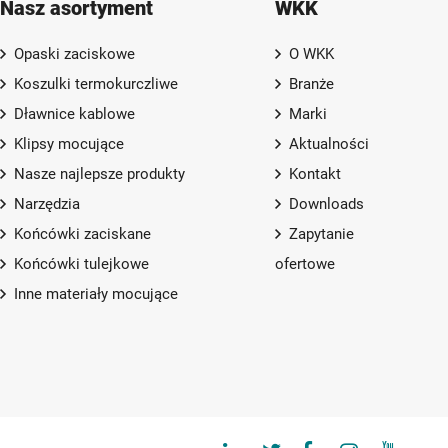
Nasz asortyment
WKK
Opaski zaciskowe
O WKK
Koszulki termokurczliwe
Branże
Dławnice kablowe
Marki
Klipsy mocujące
Aktualności
Nasze najlepsze produkty
Kontakt
Narzędzia
Downloads
Końcówki zaciskane
Zapytanie
Końcówki tulejkowe
ofertowe
Inne materiały mocujące