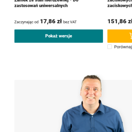
Zamek ze stali nierdzewnej - Do
zaciskowych
zastosowań uniwersalnych
zaciskowych
17,86 zł
151,86 z
Zaczynając od
bez VAT
Pokaż wersje
Porównaj