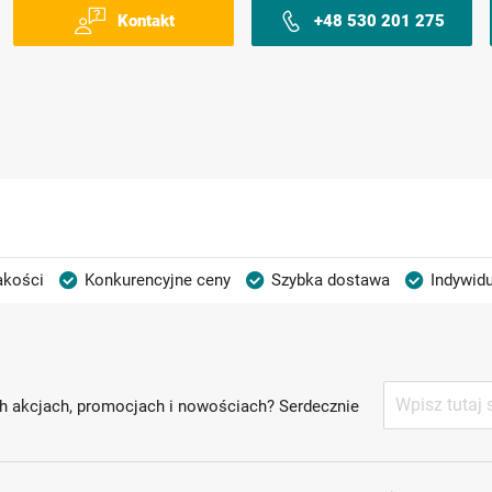
Kontakt
+48 530 201 275
akości
Konkurencyjne ceny
Szybka dostawa
Indywidu
Subskrybuj
h akcjach, promocjach i nowościach? Serdecznie
nasz
newsletter: