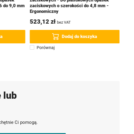
 opasek
zaciskowych - Do plastikowych opasek
,6 do 9,0 mm
zaciskowych o szerokości do 4,8 mm -
Ergonomiczny
523,12 zł
158
bez VAT
P
ka
Dodaj do koszyka
Porównaj
 lub
chętnie Ci pomogą.