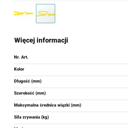
Przejdź
na
Więcej informacji
początek
galerii
Nr. Art.
Kolor
Długość (mm)
Szerokość (mm)
Maksymalna średnica wiązki (mm)
Siła zrywania (kg)