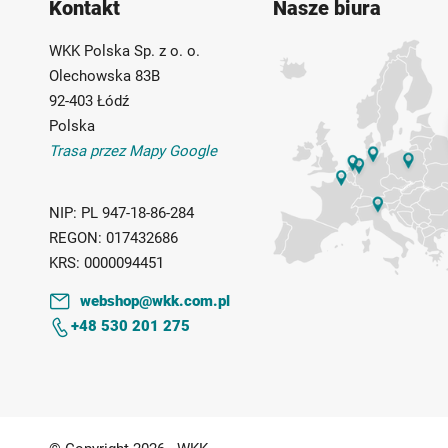
Kontakt
Nasze biura
WKK Polska Sp. z o. o.
Olechowska 83B
92-403 Łódź
Polska
Trasa przez Mapy Google
NIP:
PL 947-18-86-284
REGON:
017432686
KRS:
0000094451
webshop@wkk.com.pl
+48 530 201 275