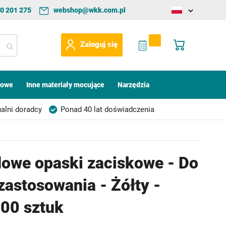
0 201 275
webshop@wkk.com.pl
Change
language
My Quote
Mój koszyk
Zaloguj się
kowe
Inne materiały mocujące
Narzędzia
alni doradcy
Ponad 40 lat doświadczenia
owe opaski zaciskowe - Do
zastosowania - Żółty -
00 sztuk