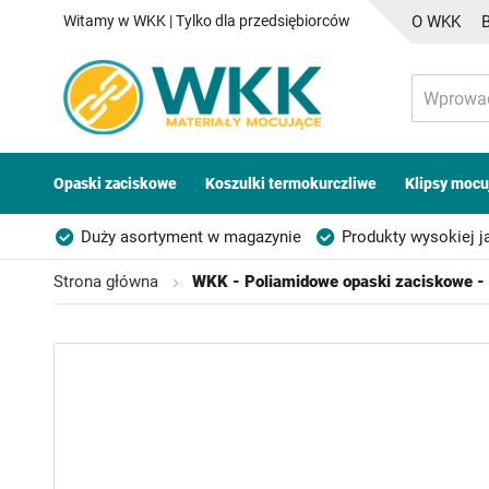
Witamy w WKK | Tylko dla przedsiębiorców
O WKK
Opaski zaciskowe
Koszulki termokurczliwe
Klipsy mocu
Duży asortyment w magazynie
Produkty wysokiej j
Możliwość własnego etykietowania
Strona główna
WKK - Poliamidowe opaski zaciskowe - 
Przejdź
na
koniec
galerii