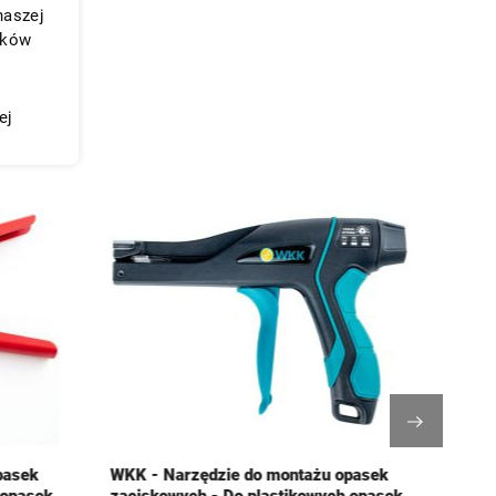
naszej
ików
ej
pasek
WKK - Narzędzie do montażu opasek
WKK 