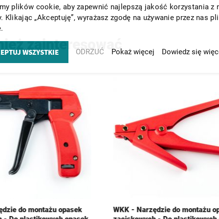
y plików cookie, aby zapewnić najlepszą jakość korzystania z 
y. Klikając „Akceptuję”, wyrażasz zgodę na używanie przez nas pl
.
nież zainteresować
EPTUJ WSZYSTKIE
ODRZUĆ
Pokaż więcej
Dowiedz się więc
dzie do montażu opasek
WKK - Narzędzie do montażu o