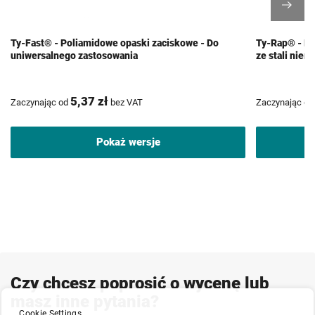
Ty-Fast® - Poliamidowe opaski zaciskowe - Do
Ty-Rap® - Po
uniwersalnego zastosowania
ze stali nie
5,37 zł
Zaczynając od
bez VAT
Zaczynając od
Pokaż wersje
Czy chcesz poprosić o wycenę lub
masz inne pytania?
Cookie Settings