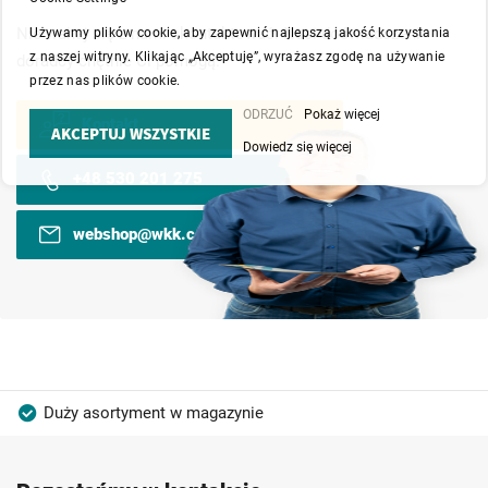
Nie wahaj się z nami skontaktować. Nasi doświadczeni
Używamy plików cookie, aby zapewnić najlepszą jakość korzystania
z naszej witryny. Klikając „Akceptuję”, wyrażasz zgodę na używanie
doradcy chętnie Ci pomogą.
przez nas plików cookie.
ODRZUĆ
Pokaż więcej
Kontakt
AKCEPTUJ WSZYSTKIE
Dowiedz się więcej
+48 530 201 275
webshop@wkk.com.pl
Duży asortyment w magazynie
Produkty wysokiej jakości
Konkurencyjne ceny