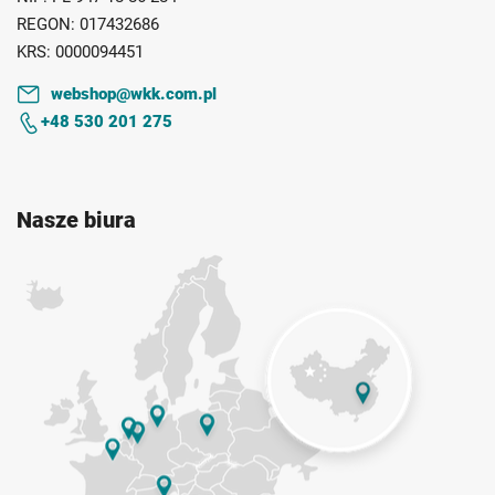
REGON:
017432686
KRS:
0000094451
webshop@wkk.com.pl
+48 530 201 275
Nasze biura