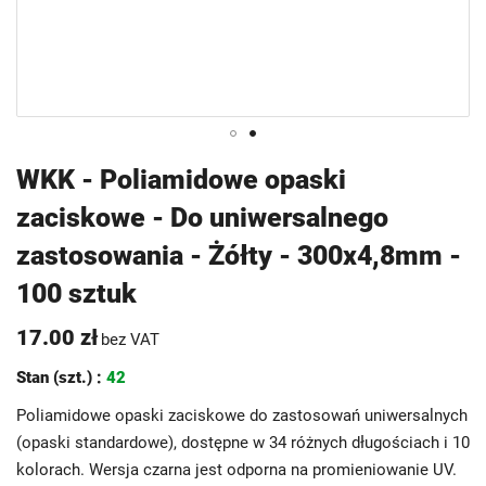
Przejdź
WKK - Poliamidowe opaski
na
zaciskowe - Do uniwersalnego
początek
galerii
zastosowania - Żółty - 300x4,8mm -
100 sztuk
17.00 zł
bez VAT
Stan (szt.) :
42
Poliamidowe opaski zaciskowe do zastosowań uniwersalnych
(opaski standardowe), dostępne w 34 różnych długościach i 10
kolorach. Wersja czarna jest odporna na promieniowanie UV.