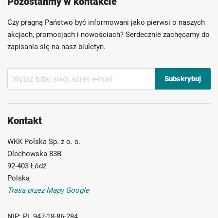
Pozostańmy w kontakcie
Szybka dostawa
Indywidualni doradcy
Ponad 40 lat doświadczenia
Czy pragną Państwo być informowani jako pierwsi o naszych
Możliwość własnego etykietowania
akcjach, promocjach i nowościach? Serdecznie zachęcamy do
zapisania się na nasz biuletyn.
Subskrybuj
Subskrybuj
nasz
newsletter:
Kontakt
WKK Polska Sp. z o. o.
Olechowska 83B
92-403 Łódź
Polska
Trasa przez Mapy Google
NIP:
PL 947-18-86-284