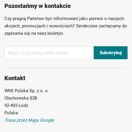
Pozostańmy w kontakcie
Szybka dostawa
Indywidualni doradcy
Ponad 40 lat doświadczenia
Czy pragną Państwo być informowani jako pierwsi o naszych
Możliwość własnego etykietowania
akcjach, promocjach i nowościach? Serdecznie zachęcamy do
zapisania się na nasz biuletyn.
Subskrybuj
Subskrybuj
nasz
newsletter:
Kontakt
WKK Polska Sp. z o. o.
Olechowska 83B
92-403 Łódź
Polska
Trasa przez Mapy Google