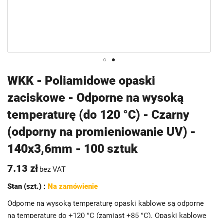
Przejdź
WKK - Poliamidowe opaski
na
zaciskowe - Odporne na wysoką
początek
galerii
temperaturę (do 120 °C) - Czarny
(odporny na promieniowanie UV) -
140x3,6mm - 100 sztuk
7.13 zł
bez VAT
Stan (szt.) :
Na zamówienie
Odporne na wysoką temperaturę opaski kablowe są odporne
na temperaturę do +120 °C (zamiast +85 °C). Opaski kablowe