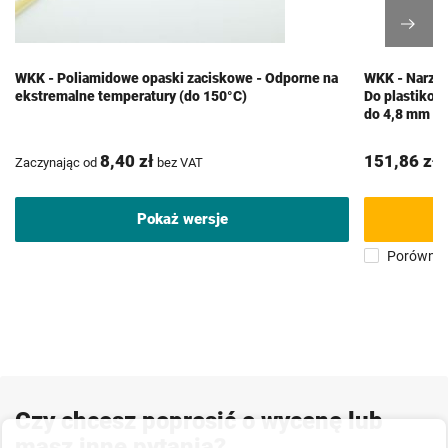
WKK - Poliamidowe opaski zaciskowe - Odporne na
WKK - Narzęd
ekstremalne temperatury (do 150°C)
Do plastikow
do 4,8 mm
8,40 zł
151,86 zł
Zaczynając od
bez VAT
b
Pokaż wersje
Porównaj
Czy chcesz poprosić o wycenę lub
masz inne pytania?