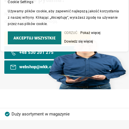
Cookie Settings
Używamy plików cookie, aby zapewnić najlepszą jakość korzystania
Nie wahaj się z nami skontaktować. Nasi doświadczeni
z naszej witryny. Klikając „Akceptuję”, wyrażasz zgodę na używanie
doradcy chętnie Ci pomogą.
przez nas plików cookie.
ODRZUĆ
Pokaż więcej
AKCEPTUJ WSZYSTKIE
Kontakt
Dowiedz się więcej
+48 530 201 275
webshop@wkk.com.pl
Duży asortyment w magazynie
Produkty wysokiej jakości
Konkurencyjne ceny