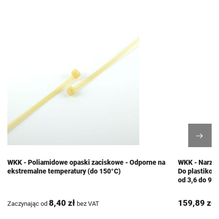
WKK - Poliamidowe opaski zaciskowe - Odporne na
WKK - Narzęd
ekstremalne temperatury (do 150°C)
Do plastikow
od 3,6 do 9,
8,40 zł
159,89 zł
Zaczynając od
bez VAT
b