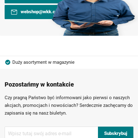
webshop@wkk.com.pl
Duży asortyment w magazynie
Produkty wysokiej jakości
Konkurencyjne ceny
Pozostańmy w kontakcie
Szybka dostawa
Indywidualni doradcy
Ponad 40 lat doświadczenia
Czy pragną Państwo być informowani jako pierwsi o naszych
Możliwość własnego etykietowania
akcjach, promocjach i nowościach? Serdecznie zachęcamy do
zapisania się na nasz biuletyn.
Subskrybuj
Subskrybuj
nasz