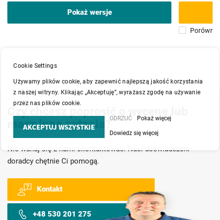
Pokaż wersje
Porównaj
Cookie Settings
Używamy plików cookie, aby zapewnić najlepszą jakość korzystania
z naszej witryny. Klikając „Akceptuję”, wyrażasz zgodę na używanie
przez nas plików cookie.
Czy chcesz poprosić o wycenę lub
ODRZUĆ
Pokaż więcej
masz inne pytania?
AKCEPTUJ WSZYSTKIE
Dowiedz się więcej
Nie wahaj się z nami skontaktować. Nasi doświadczeni
doradcy chętnie Ci pomogą.
Kontakt
+48 530 201 275