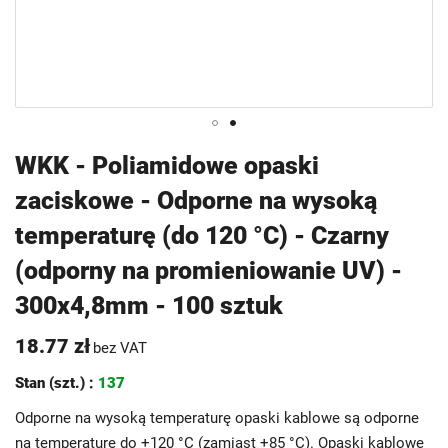
Przejdź
WKK - Poliamidowe opaski
na
zaciskowe - Odporne na wysoką
początek
galerii
temperaturę (do 120 °C) - Czarny
(odporny na promieniowanie UV) -
300x4,8mm - 100 sztuk
18.77 zł
bez VAT
Stan (szt.) :
137
Odporne na wysoką temperaturę opaski kablowe są odporne
na temperaturę do +120 °C (zamiast +85 °C). Opaski kablowe