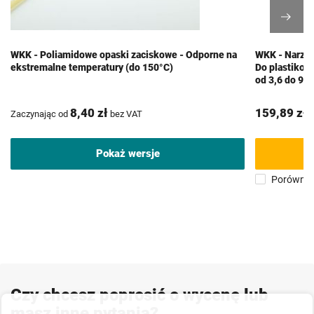
WKK - Poliamidowe opaski zaciskowe - Odporne na
WKK - Narzęd
ekstremalne temperatury (do 150°C)
Do plastikow
od 3,6 do 9,
8,40 zł
159,89 zł
Zaczynając od
bez VAT
b
Pokaż wersje
Porównaj
Czy chcesz poprosić o wycenę lub
masz inne pytania?