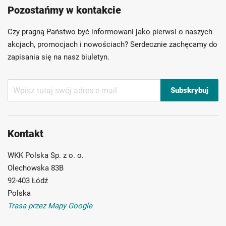
Pozostańmy w kontakcie
Szybka dostawa
Indywidualni doradcy
Ponad 40 lat doświadczenia
Czy pragną Państwo być informowani jako pierwsi o naszych
Możliwość własnego etykietowania
akcjach, promocjach i nowościach? Serdecznie zachęcamy do
zapisania się na nasz biuletyn.
Subskrybuj
Subskrybuj
nasz
newsletter:
Kontakt
WKK Polska Sp. z o. o.
Olechowska 83B
92-403 Łódź
Polska
Trasa przez Mapy Google