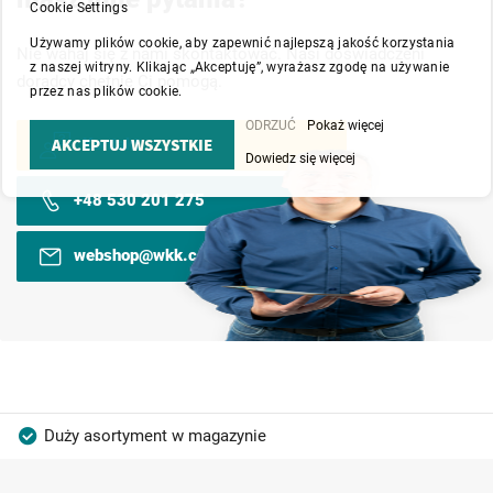
Cookie Settings
Używamy plików cookie, aby zapewnić najlepszą jakość korzystania
Nie wahaj się z nami skontaktować. Nasi doświadczeni
z naszej witryny. Klikając „Akceptuję”, wyrażasz zgodę na używanie
doradcy chętnie Ci pomogą.
przez nas plików cookie.
ODRZUĆ
Pokaż więcej
AKCEPTUJ WSZYSTKIE
Kontakt
Dowiedz się więcej
+48 530 201 275
webshop@wkk.com.pl
Duży asortyment w magazynie
Produkty wysokiej jakości
Konkurencyjne ceny