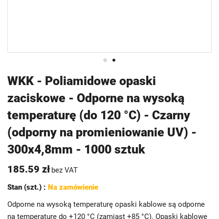
Przejdź
WKK - Poliamidowe opaski
na
zaciskowe - Odporne na wysoką
początek
galerii
temperaturę (do 120 °C) - Czarny
(odporny na promieniowanie UV) -
300x4,8mm - 1000 sztuk
185.59 zł
bez VAT
Stan (szt.) :
Na zamówienie
Odporne na wysoką temperaturę opaski kablowe są odporne
na temperaturę do +120 °C (zamiast +85 °C). Opaski kablowe