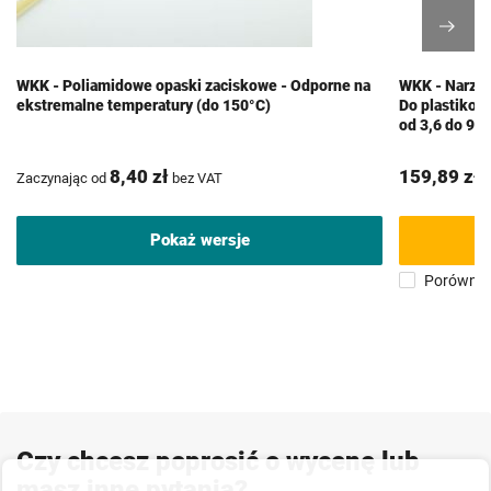
WKK - Poliamidowe opaski zaciskowe - Odporne na
WKK - Narzęd
ekstremalne temperatury (do 150°C)
Do plastikow
od 3,6 do 9,
8,40 zł
159,89 zł
Zaczynając od
bez VAT
b
Pokaż wersje
Porównaj
Czy chcesz poprosić o wycenę lub
masz inne pytania?