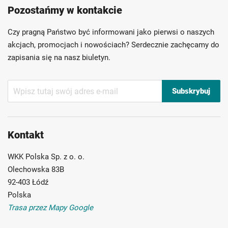
Pozostańmy w kontakcie
Szybka dostawa
Indywidualni doradcy
Ponad 40 lat doświadczenia
Czy pragną Państwo być informowani jako pierwsi o naszych
Możliwość własnego etykietowania
akcjach, promocjach i nowościach? Serdecznie zachęcamy do
zapisania się na nasz biuletyn.
Subskrybuj
Subskrybuj
nasz
newsletter:
Kontakt
WKK Polska Sp. z o. o.
Olechowska 83B
92-403 Łódź
Polska
Trasa przez Mapy Google