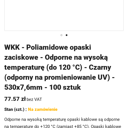
Przejdź
WKK - Poliamidowe opaski
na
zaciskowe - Odporne na wysoką
początek
galerii
temperaturę (do 120 °C) - Czarny
(odporny na promieniowanie UV) -
530x7,6mm - 100 sztuk
77.57 zł
bez VAT
Stan (szt.) :
Na zamówienie
Odporne na wysoką temperaturę opaski kablowe są odporne
na temperaturę do +120 °C (zamiast +85 °C). Opaski kablowe