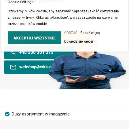
Cookie Settings
Używamy plików cookie, aby zapewnić najlepszą jakość korzystania
Nie wahaj się z nami skontaktować. Nasi doświadczeni
z naszej witryny. Klikając „Akceptuję”, wyrażasz zgodę na używanie
doradcy chętnie Ci pomogą.
przez nas plików cookie.
ODRZUĆ
Pokaż więcej
AKCEPTUJ WSZYSTKIE
Kontakt
Dowiedz się więcej
+48 530 201 275
webshop@wkk.com.pl
Duży asortyment w magazynie
Produkty wysokiej jakości
Konkurencyjne ceny