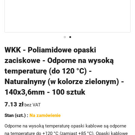
Przejdź
WKK - Poliamidowe opaski
na
zaciskowe - Odporne na wysoką
początek
galerii
temperaturę (do 120 °C) -
Naturalnyny (w kolorze zielonym) -
140x3,6mm - 100 sztuk
7.13 zł
bez VAT
Stan (szt.) :
Na zamówienie
Odporne na wysoką temperaturę opaski kablowe są odporne
na temperaturę do +120 °C (zamiast +85 °C). Opaski kablowe