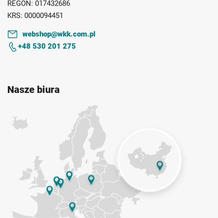
REGON:
017432686
KRS:
0000094451
webshop@wkk.com.pl
+48 530 201 275
Nasze biura