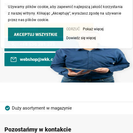
Nie wahaj się z nami skontaktować. Nasi doświadczeni
Używamy plików cookie, aby zapewnić najlepszą jakość korzystania
doradcy chętnie Ci pomogą.
z naszej witryny. Klikając „Akceptuję”, wyrażasz zgodę na używanie
przez nas plików cookie.
Kontakt
ODRZUĆ
Pokaż więcej
AKCEPTUJ WSZYSTKIE
Dowiedz się więcej
+48 530 201 275
webshop@wkk.com.pl
Duży asortyment w magazynie
Produkty wysokiej jakości
Konkurencyjne ceny
Pozostańmy w kontakcie
Szybka dostawa
Indywidualni doradcy