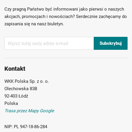
Ponad 40 lat doświadczenia
Czy pragną Państwo być informowani jako pierwsi o naszych
Możliwość własnego etykietowania
akcjach, promocjach i nowościach? Serdecznie zachęcamy do
zapisania się na nasz biuletyn.
Subskrybuj
Subskrybuj
nasz
newsletter:
Kontakt
WKK Polska Sp. z o. o.
Olechowska 83B
92-403 Łódź
Polska
Trasa przez Mapy Google
NIP:
PL 947-18-86-284