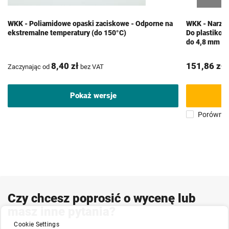
WKK - Poliamidowe opaski zaciskowe - Odporne na
WKK - Narzęd
ekstremalne temperatury (do 150°C)
Do plastikow
do 4,8 mm
8,40 zł
151,86 zł
Zaczynając od
bez VAT
b
Pokaż wersje
Porównaj
Czy chcesz poprosić o wycenę lub
masz inne pytania?
Cookie Settings