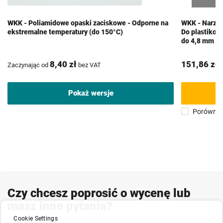
WKK - Poliamidowe opaski zaciskowe - Odporne na
WKK - Narzęd
ekstremalne temperatury (do 150°C)
Do plastikow
do 4,8 mm
8,40 zł
151,86 zł
Zaczynając od
bez VAT
b
Pokaż wersje
Porównaj
Czy chcesz poprosić o wycenę lub
masz inne pytania?
Cookie Settings