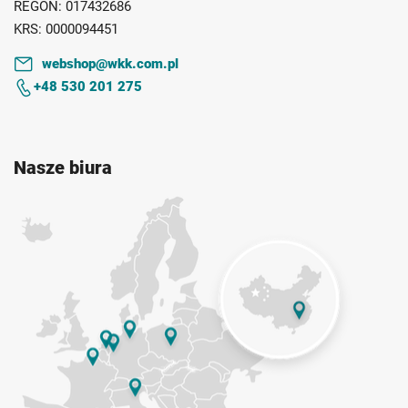
REGON:
017432686
KRS:
0000094451
webshop@wkk.com.pl
+48 530 201 275
Nasze biura