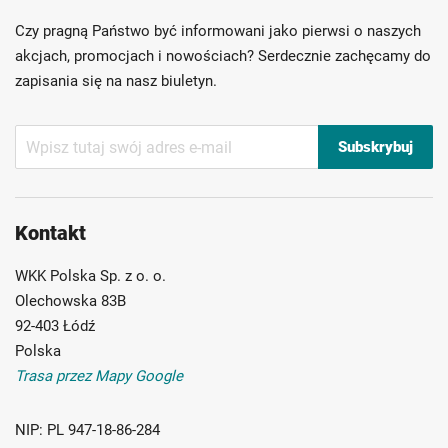
Ponad 40 lat doświadczenia
Czy pragną Państwo być informowani jako pierwsi o naszych
Możliwość własnego etykietowania
akcjach, promocjach i nowościach? Serdecznie zachęcamy do
zapisania się na nasz biuletyn.
Subskrybuj
Subskrybuj
nasz
newsletter:
Kontakt
WKK Polska Sp. z o. o.
Olechowska 83B
92-403 Łódź
Polska
Trasa przez Mapy Google
NIP:
PL 947-18-86-284