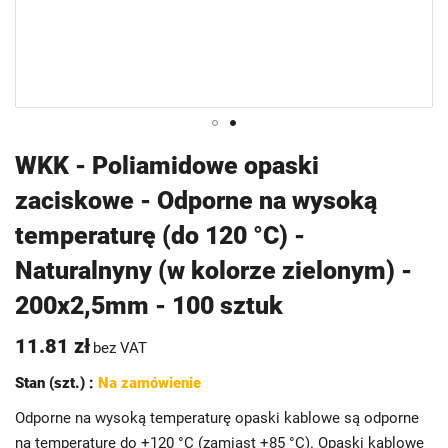
Przejdź
WKK - Poliamidowe opaski
na
zaciskowe - Odporne na wysoką
początek
galerii
temperaturę (do 120 °C) -
Naturalnyny (w kolorze zielonym) -
200x2,5mm - 100 sztuk
11.81 zł
bez VAT
Stan (szt.) :
Na zamówienie
Odporne na wysoką temperaturę opaski kablowe są odporne
na temperaturę do +120 °C (zamiast +85 °C). Opaski kablowe