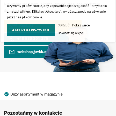
Nie wahaj się z nami skontaktować. Nasi doświadczeni
Używamy plików cookie, aby zapewnić najlepszą jakość korzystania
doradcy chętnie Ci pomogą.
z naszej witryny. Klikając „Akceptuję”, wyrażasz zgodę na używanie
przez nas plików cookie.
Kontakt
ODRZUĆ
Pokaż więcej
AKCEPTUJ WSZYSTKIE
Dowiedz się więcej
+48 530 201 275
webshop@wkk.com.pl
Duży asortyment w magazynie
Produkty wysokiej jakości
Konkurencyjne ceny
Pozostańmy w kontakcie
Szybka dostawa
Indywidualni doradcy