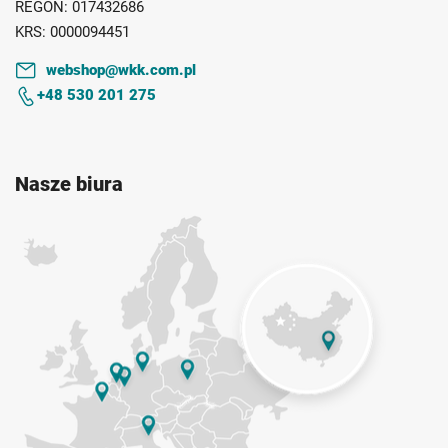
REGON:
017432686
KRS:
0000094451
webshop@wkk.com.pl
+48 530 201 275
Nasze biura