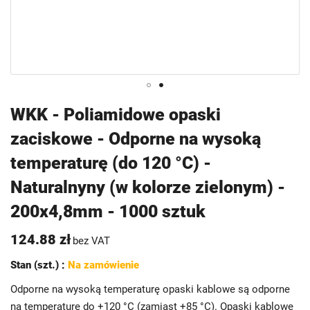
Przejdź
WKK - Poliamidowe opaski
na
zaciskowe - Odporne na wysoką
początek
galerii
temperaturę (do 120 °C) -
Naturalnyny (w kolorze zielonym) -
200x4,8mm - 1000 sztuk
124.88 zł
bez VAT
Stan (szt.) :
Na zamówienie
Odporne na wysoką temperaturę opaski kablowe są odporne
na temperaturę do +120 °C (zamiast +85 °C). Opaski kablowe