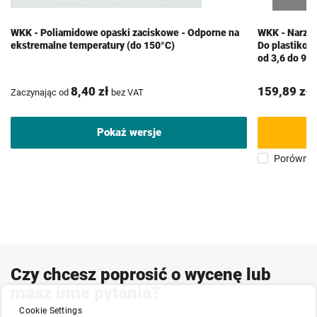
WKK - Poliamidowe opaski zaciskowe - Odporne na
WKK - Narzęd
ekstremalne temperatury (do 150°C)
Do plastikow
od 3,6 do 9,
8,40 zł
159,89 zł
Zaczynając od
bez VAT
b
Pokaż wersje
Porównaj
Czy chcesz poprosić o wycenę lub
masz inne pytania?
Cookie Settings