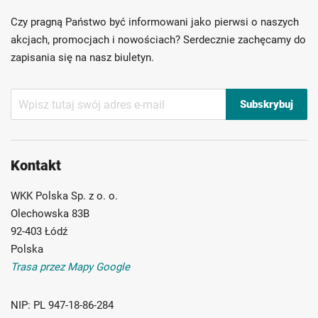
Ponad 40 lat doświadczenia
Czy pragną Państwo być informowani jako pierwsi o naszych
Możliwość własnego etykietowania
akcjach, promocjach i nowościach? Serdecznie zachęcamy do
zapisania się na nasz biuletyn.
Subskrybuj
Subskrybuj
nasz
newsletter:
Kontakt
WKK Polska Sp. z o. o.
Olechowska 83B
92-403 Łódź
Polska
Trasa przez Mapy Google
NIP:
PL 947-18-86-284