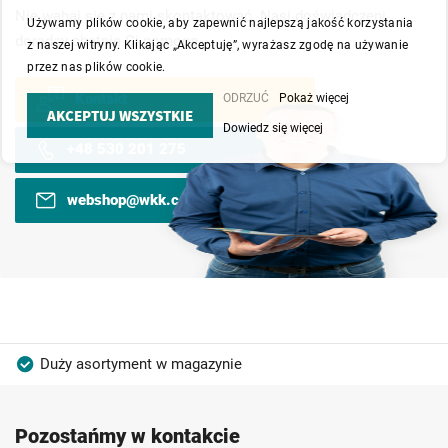
Nie wahaj się z nami skontaktować. Nasi doświadczeni
Używamy plików cookie, aby zapewnić najlepszą jakość korzystania
doradcy chętnie Ci pomogą.
z naszej witryny. Klikając „Akceptuję”, wyrażasz zgodę na używanie
przez nas plików cookie.
Kontakt
ODRZUĆ
Pokaż więcej
AKCEPTUJ WSZYSTKIE
Dowiedz się więcej
+48 530 201 275
webshop@wkk.com.pl
Duży asortyment w magazynie
Produkty wysokiej jakości
Konkurencyjne ceny
Pozostańmy w kontakcie
Szybka dostawa
Indywidualni doradcy