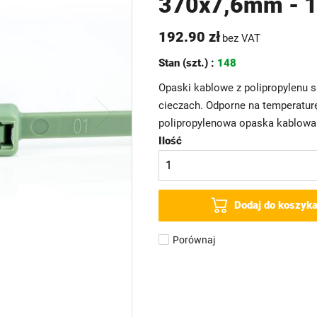
370x7,6mm - 1
192.90 zł
bez VAT
Stan (szt.) :
148
Opaski kablowe z polipropylenu 
cieczach. Odporne na temperaturę
polipropylenowa opaska kablowa 
Ilość
Dodaj do koszyk
Porównaj