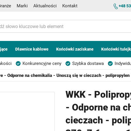
Branże
Marki
Aktualności
Kontakt
+48 53
jące
Dławnice kablowe
Końcówki zaciskane
Końcówki tulej
akości
Konkurencyjne ceny
Szybka dostawa
Indywidu
 - Odporne na chemikalia - Unoszą się w cieczach - polipropylen
WKK - Poliprop
- Odporne na c
cieczach - poli