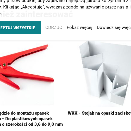
y plików cookie, aby zapewnić najlepszą jakość korzystania z 
y. Klikając „Akceptuję”, wyrażasz zgodę na używanie przez nas pl
nież zainteresować
.
EPTUJ WSZYSTKIE
ODRZUĆ
Pokaż więcej
Dowiedz się więc
dzie do montażu opasek
WKK - Stojak na opaski zacisko
 - Do plastikowych opasek
 o szerokości od 3,6 do 9,0 mm