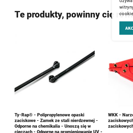
Używam
witryn
Te produkty, powinny cię rów
cookie
AKC
Ty-Rap® - Polipropylenowe opaski
WKK - Narzę
zaciskowe - Zamek ze stali nierdzewnej -
zaciskowych
Odporne na chemikalia - Unoszą się w
zaciskowych
cieczach - Odporne na promieniowanie UV -