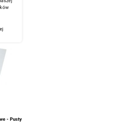
naszej
ików
ej
we - Pusty