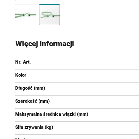
Przejdź
na
Więcej informacji
początek
galerii
Nr. Art.
Kolor
Długość (mm)
Szerokość (mm)
Maksymalna średnica wiązki (mm)
Siła zrywania (kg)