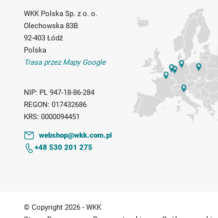
WKK Polska Sp. z o. o.
Olechowska 83B
92-403 Łódź
Polska
Trasa przez Mapy Google
NIP:
PL 947-18-86-284
REGON:
017432686
KRS:
0000094451
webshop@wkk.com.pl
+48 530 201 275
© Copyright 2026 - WKK