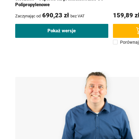
Polipropylenowe
690,23 zł
159,89 z
Zaczynając od
bez VAT
Pokaż wersje
Porównaj