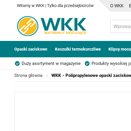
Witamy w WKK | Tylko dla przedsiębiorców
O WKK
Opaski zaciskowe
Koszulki termokurczliwe
Klipsy mocu
Duży asortyment w magazynie
Produkty wysokiej j
Możliwość własnego etykietowania
Strona główna
WKK - Polipropylenowe opaski zaciskowe
Przejdź
na
koniec
galerii