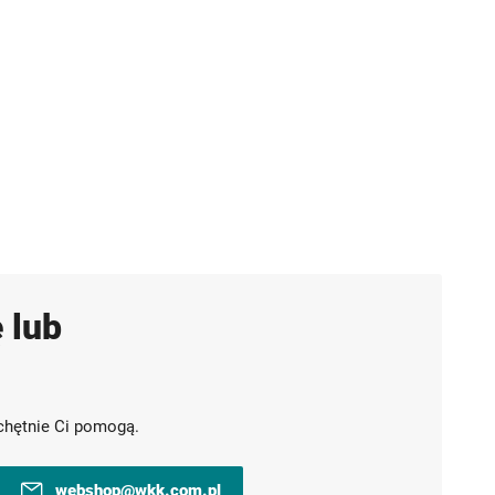
 lub
chętnie Ci pomogą.
webshop@wkk.com.pl