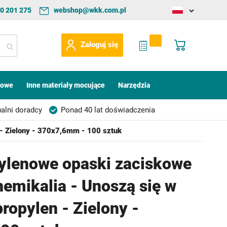
0 201 275
webshop@wkk.com.pl
Change
language
My Quote
Mój koszyk
Zaloguj się
kowe
Inne materiały mocujące
Narzędzia
alni doradcy
Ponad 40 lat doświadczenia
 - Zielony - 370x7,6mm - 100 sztuk
ylenowe opaski zaciskowe
hemikalia - Unoszą się w
propylen - Zielony -